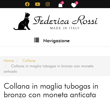
Salta
0
0
items
items
al
contenuto
principale
Main
Navigazione
navigation
Home
Collane
Collana in maglia tubogas in bronzo con moneta
anticata
Collana in maglia tubogas in
bronzo con moneta anticata