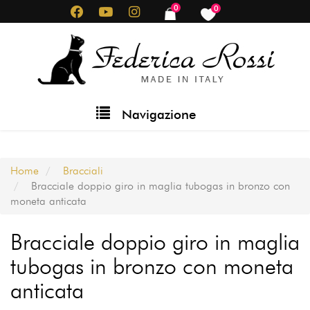
Salta
0
0
items
items
al
contenuto
principale
Main
Navigazione
navigation
Home
Bracciali
Bracciale doppio giro in maglia tubogas in bronzo con
moneta anticata
Bracciale doppio giro in maglia
tubogas in bronzo con moneta
anticata