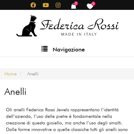
Salta
0
0
items
items
al
contenuto
principale
Main
Navigazione
navigation
Home
Anelli
Anelli
Gli anelli Federica Rossi Jewels rappresentano l’identità
dell’azienda, l’uso delle pietre è fondamentale nella
creazione di questo gioiello, ma anche l’uso degli smalti.
Dalle forme innovative a quelle classiche tutti gli anelli sono