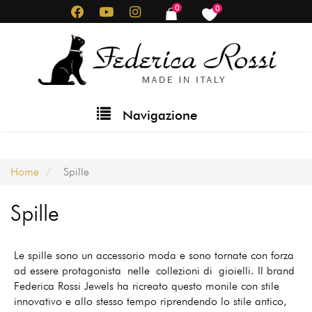
Salta
0
0
items
items
al
contenuto
principale
Main
Navigazione
navigation
Home
Spille
Spille
Le spille sono un accessorio moda e sono tornate con forza
ad essere protagonista nelle collezioni di gioielli. Il brand
Federica Rossi Jewels ha ricreato questo monile con stile
innovativo e allo stesso tempo riprendendo lo stile antico,