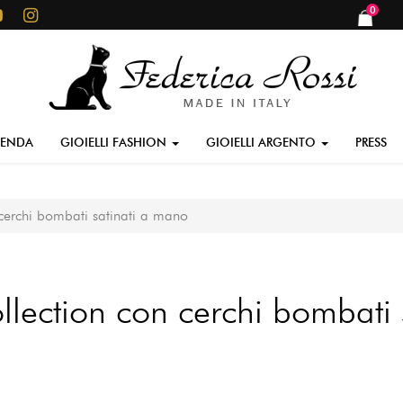
0
items
IENDA
GIOIELLI FASHION
GIOIELLI ARGENTO
PRESS
cerchi bombati satinati a mano
lection con cerchi bombati 