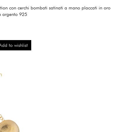
tion con cerchi bombati satinati a mano placcati in oro
in argento 925
Add to wishlist
n