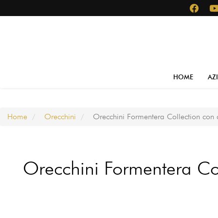
Salta
al
contenuto
principale
Main
HOME
AZ
navigation
Home
Orecchini
Orecchini Formentera Collection con 
Orecchini Formentera Col