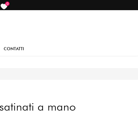
0
items
CONTATTI
satinati a mano