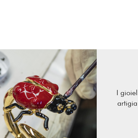
I gioie
artigi