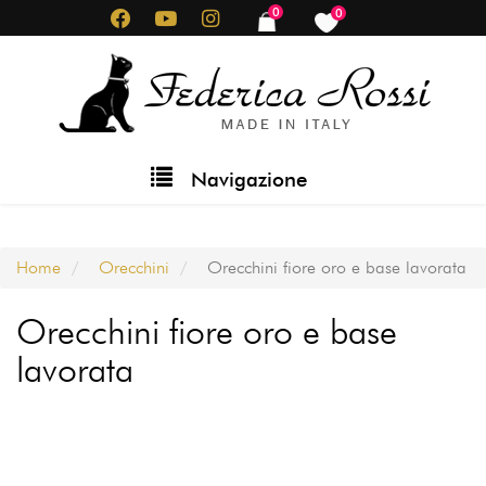
Salta
0
0
items
items
al
contenuto
principale
Main
Navigazione
navigation
Home
Orecchini
Orecchini fiore oro e base lavorata
Orecchini fiore oro e base
lavorata