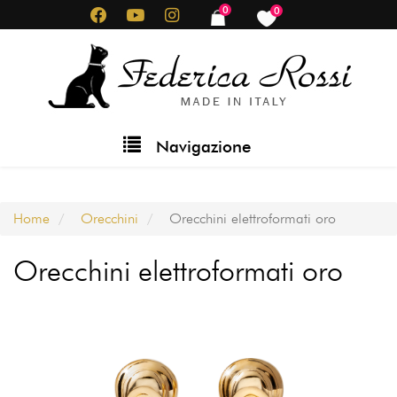
Salta
0
0
items
items
al
contenuto
principale
Main
Navigazione
navigation
Home
Orecchini
Orecchini elettroformati oro
Orecchini elettroformati oro