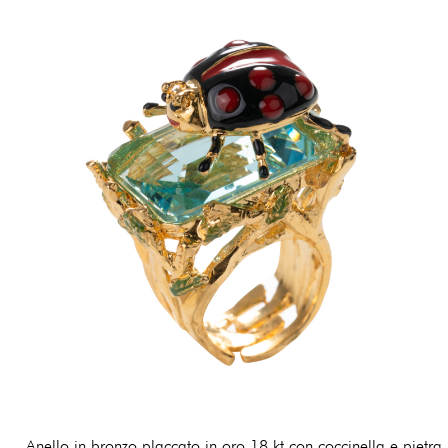
Anello in bronzo placcato in oro 18 kt con coccinella e pietra