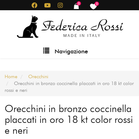
Salta
0
0
items
items
al
contenuto
principale
Main
Navigazione
navigation
Home
Orecchini
Orecchini in bronzo coccinella placcati in oro 18 kt color
rossi e neri
Orecchini in bronzo coccinella
placcati in oro 18 kt color rossi
e neri