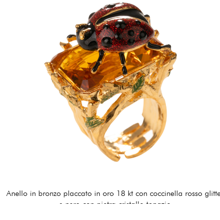
Anello in bronzo placcato in oro 18 kt con coccinella rosso glitt
e nero con pietra cristallo topazio
170,00 €