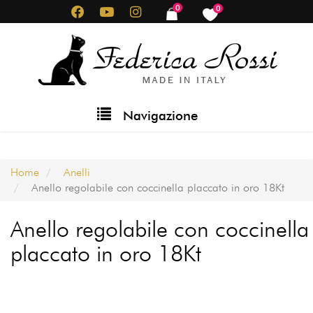
Salta
0
0
items
items
al
contenuto
principale
Main
Navigazione
navigation
Home
Anelli
Anello regolabile con coccinella placcato in oro 18Kt
Anello regolabile con coccinella
placcato in oro 18Kt