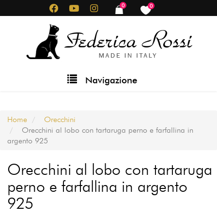
Salta
0
0
items
items
al
contenuto
principale
Main
Navigazione
navigation
Home
Orecchini
Orecchini al lobo con tartaruga perno e farfallina in
argento 925
Orecchini al lobo con tartaruga
perno e farfallina in argento
925