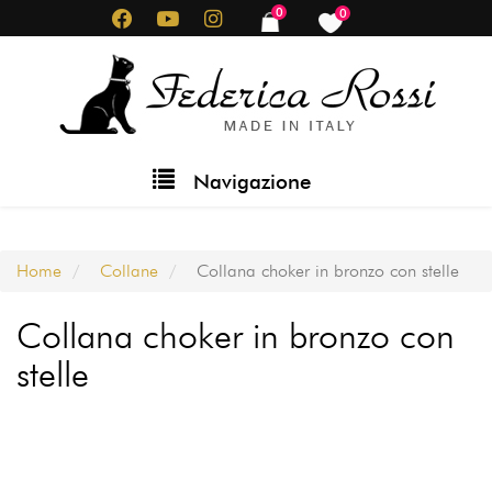
Salta
0
0
items
items
al
contenuto
principale
Main
Navigazione
navigation
Home
Collane
Collana choker in bronzo con stelle
Collana choker in bronzo con
stelle