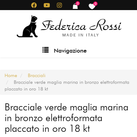
Salta
0
0
items
items
al
contenuto
principale
Main
Navigazione
navigation
Home
Bracciali
Bracciale verde maglia marina in bronzo elettroformata
placcato in oro 18 kt
Bracciale verde maglia marina
in bronzo elettroformata
placcato in oro 18 kt