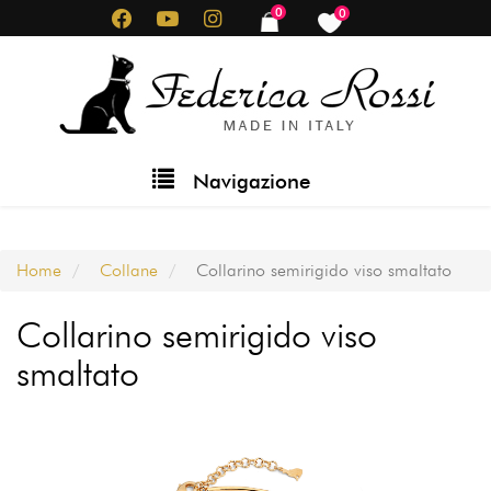
Salta
0
0
items
items
al
contenuto
principale
Main
Navigazione
navigation
Home
Collane
Collarino semirigido viso smaltato
Collarino semirigido viso
smaltato