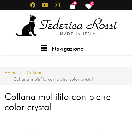
Salta
0
0
items
items
al
contenuto
principale
Main
Navigazione
navigation
Home
Collane
Collana multifilo con pietre color crystal
Collana multifilo con pietre
color crystal