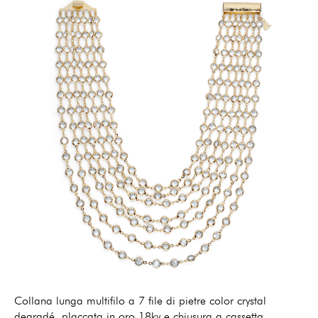
Collana lunga multifilo a 7 file di pietre color crystal
degradé, placcata in oro 18ky e chiusura a cassetta