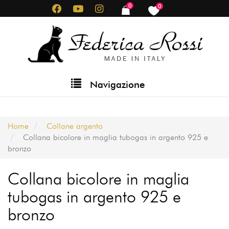
Salta
0
0
items
items
al
contenuto
principale
Main
Navigazione
navigation
Home
Collane argento
Collana bicolore in maglia tubogas in argento 925 e
bronzo
Collana bicolore in maglia
tubogas in argento 925 e
bronzo