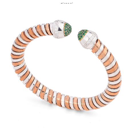
zirconi
588,00 €