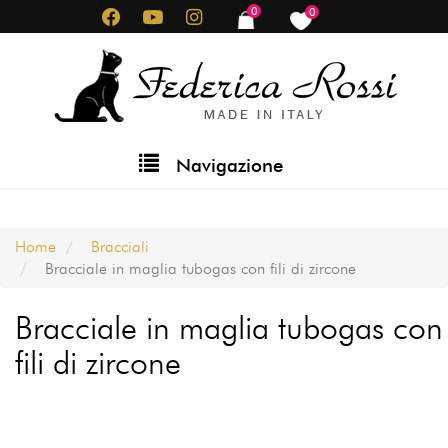
Salta
0
0
items
items
al
contenuto
principale
Main
Navigazione
navigation
Home
Bracciali
Bracciale in maglia tubogas con fili di zircone
Bracciale in maglia tubogas con
fili di zircone