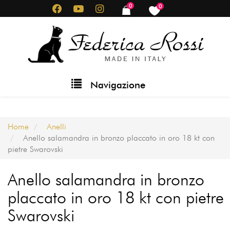
Salta
0
0
items
items
al
contenuto
principale
Main
Navigazione
navigation
Home
Anelli
Anello salamandra in bronzo placcato in oro 18 kt con
pietre Swarovski
Anello salamandra in bronzo
placcato in oro 18 kt con pietre
Swarovski