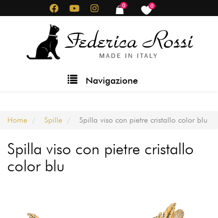
Salta
0
0
items
items
al
contenuto
principale
Main
Navigazione
navigation
Home
Spille
Spilla viso con pietre cristallo color blu
Spilla viso con pietre cristallo
color blu