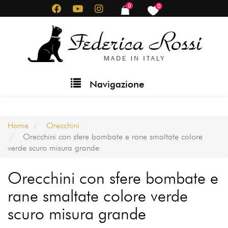
Salta
0
0
items
items
al
contenuto
principale
Main
Navigazione
navigation
Home
Orecchini
Orecchini con sfere bombate e rane smaltate colore
verde scuro misura grande
Orecchini con sfere bombate e
rane smaltate colore verde
scuro misura grande