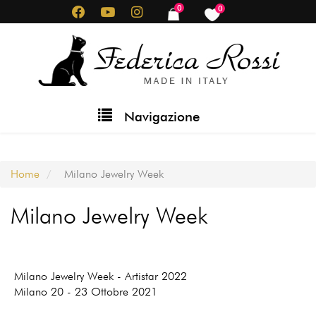
Salta
0
0
items
items
al
contenuto
principale
Main
Navigazione
navigation
Home
Milano Jewelry Week
Milano Jewelry Week
Milano Jewelry Week - Artistar 2022
Milano 20 - 23 Ottobre 2021