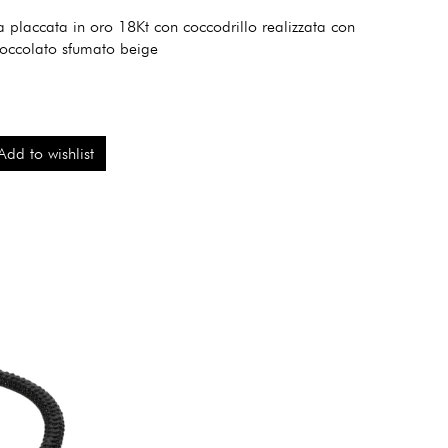
a placcata in oro 18Kt con coccodrillo realizzata con
ioccolato sfumato beige
Add to wishlist