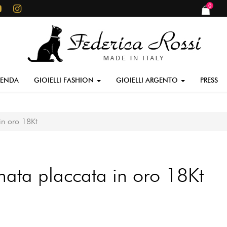
0
items
IENDA
GIOIELLI FASHION
GIOIELLI ARGENTO
PRESS
in oro 18Kt
rmata placcata in oro 18Kt