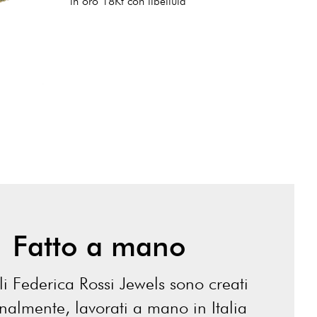
in oro 18Kt con libellula
Fatto a mano
lli Federica Rossi Jewels sono creati
analmente, lavorati a mano in Italia