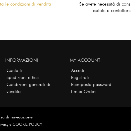
ta le condizioni di vendita
Se avete necessità di cons
esitate a contattarc
INFORMAZIONI
MY ACCOUNT
Contatti
Accedi
Spedizioni e Resi
Registrati
Condizioni generali di
Reimposta password
vendita
I miei Ordini
enza di navigazione
rivacy e COOKIE POLICY