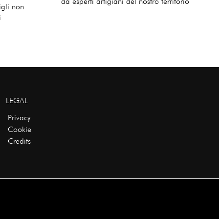
da esperti artigiani del nostro territorio
igli non
i
LEGAL
Privacy
Cookie
Credits