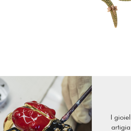
I gioie
artigi