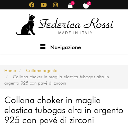
Salta
0
0
items
items
al
contenuto
principale
Main
Navigazione
navigation
Home
Collane argento
Collana choker in maglia elastica tubogas alta in
argento 925 con pavé di zirconi
Collana choker in maglia
elastica tubogas alta in argento
925 con pavé di zirconi