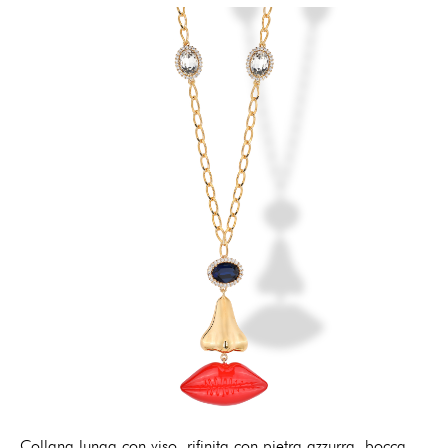
Collana lunga con viso, rifinita con pietra azzurra, bocca