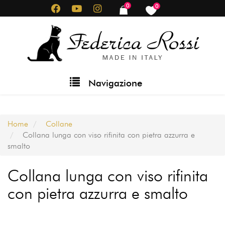
Salta
0
0
items
items
al
contenuto
principale
Main
Navigazione
navigation
Home
Collane
Collana lunga con viso rifinita con pietra azzurra e
smalto
Collana lunga con viso rifinita
con pietra azzurra e smalto