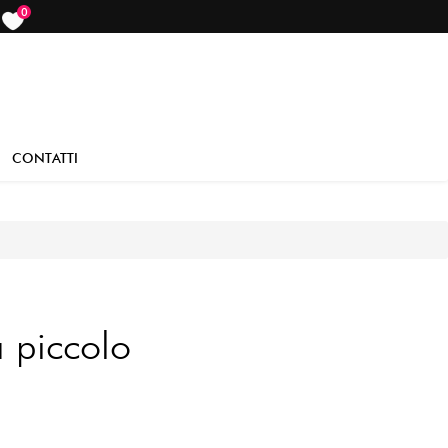
0
items
CONTATTI
a piccolo