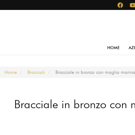
Salta
al
contenuto
principale
Main
HOME
AZ
navigation
Home
Bracciali
Bracciale in bronzo con maglia marina 
Bracciale in bronzo con 