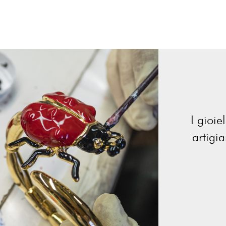
I gioie
artigi