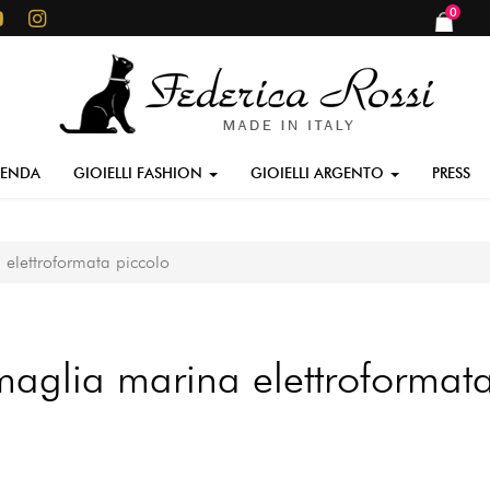
0
items
IENDA
GIOIELLI FASHION
GIOIELLI ARGENTO
PRESS
elettroformata piccolo
maglia marina elettroformat