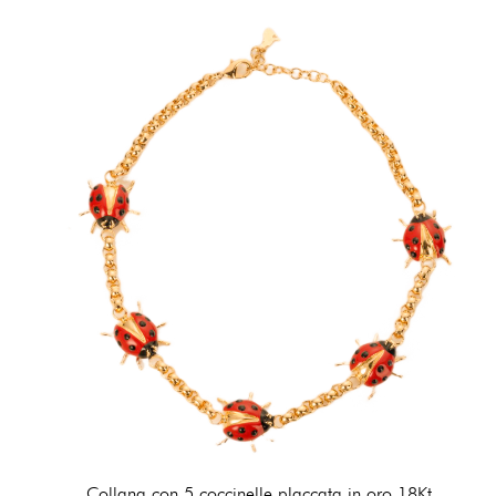
Collana con 5 coccinelle placcata in oro 18Kt