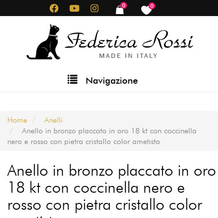
Salta
0
0
items
items
al
contenuto
principale
Main
Navigazione
navigation
Home
Anelli
Anello in bronzo placcato in oro 18 kt con coccinella
nero e rosso con pietra cristallo color ametista
Anello in bronzo placcato in oro
18 kt con coccinella nero e
rosso con pietra cristallo color