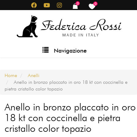
Salta
0
0
items
items
al
contenuto
principale
Main
Navigazione
navigation
Home
Anelli
Anello in bronzo placcato in oro 18 kt con coccinella e
pietra cristallo color topazio
Anello in bronzo placcato in oro
18 kt con coccinella e pietra
cristallo color topazio