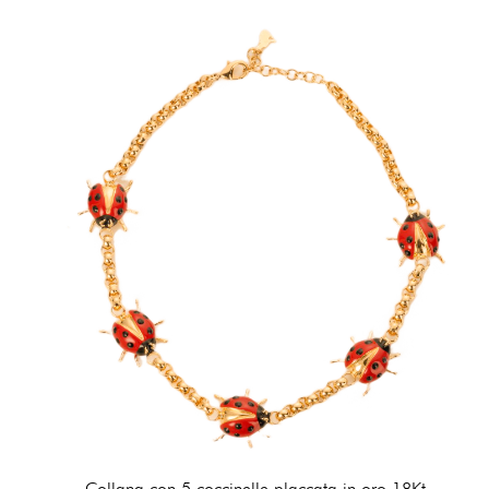
Collana con 5 coccinelle placcata in oro 18Kt