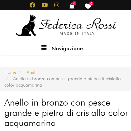
Salta
0
0
items
items
al
contenuto
principale
Main
Navigazione
navigation
Home
Anelli
Anello in bronzo con pesce grande e pietra di cristallo
color acquamarina
Anello in bronzo con pesce
grande e pietra di cristallo color
acquamarina